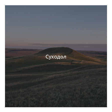
Суходол